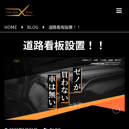
内
容
を
【公式】Car club Xeno | 徳島県 | 車買取専門店
国産車・外国車・旧年式・事故車・不動者・車検切どんなお車でも買
ス
HOME
BLOG
道路看板設置！！
取ます！
キ
ッ
道路看板設置！！
プ