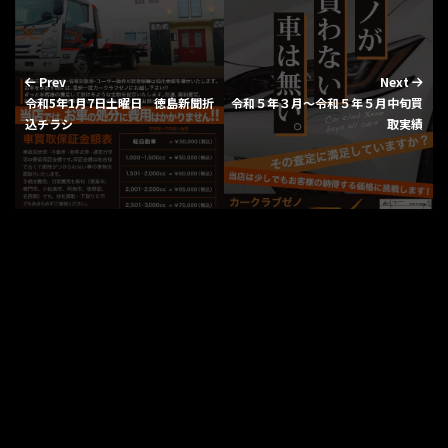
Prev
Next
令和5年1月7日土曜日 徳島新聞折
令和５年３月～令和５年５月中旬買
込チラシ
取実績