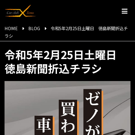
内
容
を
【公式】Car club Xeno | 徳島県 | 車買取専門店
国産車・外国車・旧年式・事故車・不動者・車検切どんなお車でも買
ス
HOME
BLOG
令和5年2月25日土曜日 徳島新聞折込チ
取ます！
キ
ラシ
ッ
プ
令和5年2月25日土曜日
徳島新聞折込チラシ